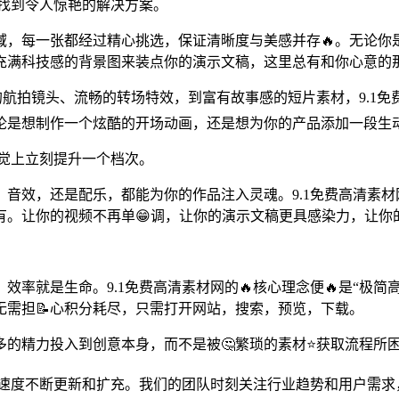
内找到令人惊艳的解决方案。
，每一张都经过精心挑选，保证清晰度与美感并存🔥。无论你
张充满科技感的背景图来装点你的演示文稿，这里总有和你心意的
航拍镜头、流畅的转场特效，到富有故事感的短片素材，9.1
论是想制作一个炫酷的开场动画，还是想为你的产品添加一段生
视觉上立刻提升一个档次。
音效，还是配乐，都能为你的作品注入灵魂。9.1免费高清素材
有。让你的视频不再单😁调，让你的演示文稿更具感染力，让你
。
率就是生命。9.1免费高清素材网的🔥核心理念便🔥是“极
需担📝心积分耗尽，只需打开网站，搜索，预览，下载。
的精力投入到创意本身，而不是被🤔繁琐的素材⭐获取流程所
🔥速度不断更新和扩充。我们的团队时刻关注行业趋势和用户需求