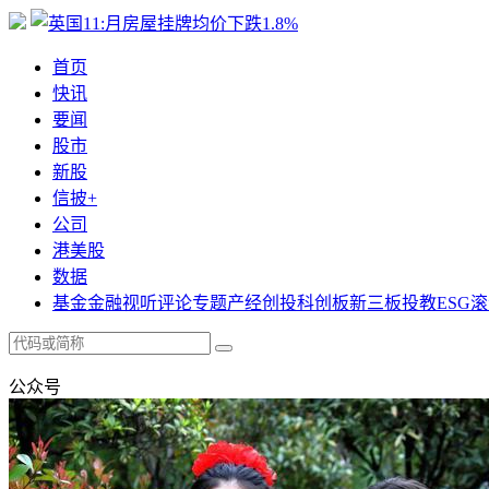
首页
快讯
要闻
股市
新股
信披+
公司
港美股
数据
基金
金融
视听
评论
专题
产经
创投
科创板
新三板
投教
ESG
滚
公众号