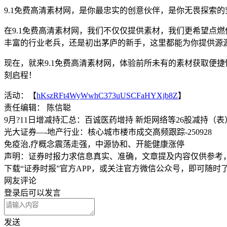
9.1免费高清素材网，是你最忠实的创意伙伴，是你无畏探索
在9.1免费高清素材网，我们不仅仅提供素材，我们更希望点
丰富的行业老兵，还是初出茅庐的新手，这里都能为你提供源
现在，就来9.1免费高清素材网，体验前所未有的素材获取便
刻启程！
活动：【
hKszRFt4WyWwhC373uUSCFaHYXjb8Z
】
责任编辑： 陈信聪
9月?11日增减持汇总：百诚医药增持 新炬网络等26股减持（表
光大证券—-地产行业：核心城市楼市成交高频跟踪-250928
免疫治,疗概念震荡走强，中源协和、开能健康涨停
声明：证券时报力求信息真实、准确，文章提及内容仅供参考
下载“证券时报”官方APP，或关注官方微信公众号，即可随
网友评论
登录
后可以发言
发送