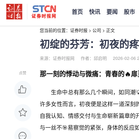
首页
快讯
要闻
股市
您当前的位置：
证券时报
>
公司
>
正文
初绽的芬芳：初夜的疼
来源：证券时报网
作者：邱启明
2026-02-06 
那一刻的悸动与微痛：青春的🔥扉
点赞
生命中总有那么几个瞬间，如同潮
许多女性而言，初夜便是这样一道深刻
自我认知、情感交付与生命崭新篇章的开
与一丝不🎯易察觉的紧张，身体的反应