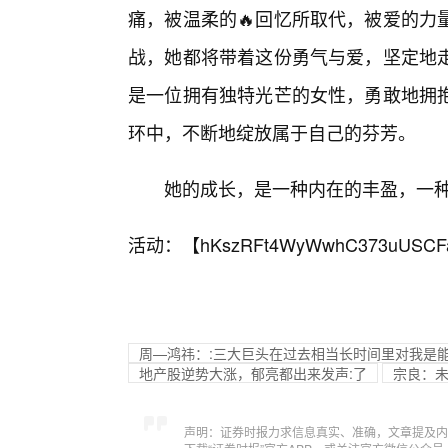
痛，被温柔的🔥回忆所取代，被爱的力
战，她都将带着这份勇气与爱，坚定地
是一位拥有独特光芒的女性，勇敢地拥
环中，不断地绽放属于自己的芬芳。
她的成长，是一种内在的丰盈，一
活动：【
hKszRFt4WyWwhC373uUSCF
周—鸿祎：:三大巨头在过去相当长时间里对我是
地产股逆势大涨，郁亮都出来发声:了
宗良：未
声明：证券时报力求信息真实、准确，文章提及内