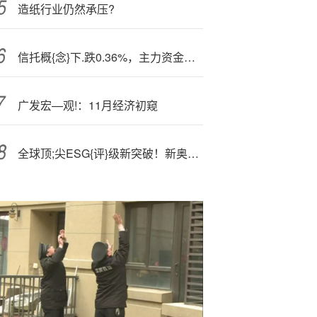
造纸行业仍然承压?
信托概{念}下.跌0.36%，主力资金净流出13股
广发宏—观!：11月经济初窥
全球顶;尖ESG{评}级新突破！新奥能源标普CSA评分跃升，跻身全球行业前8%!