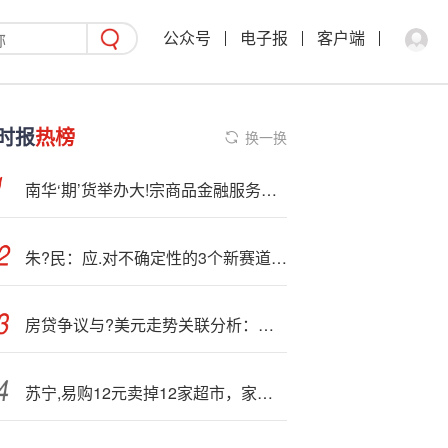
公众号
电子报
客户端
时报
热榜
换一换
南华‘期’货举办大!宗商品金融服务创新座谈会
朱?民：应.对不确定性的3个新赛道与3个新动力
房贷争议与?美元走势关联分析：多重主要居所贷款合法边界
苏宁,易购12元卖掉12家超市，家乐福彻底退出山东市场