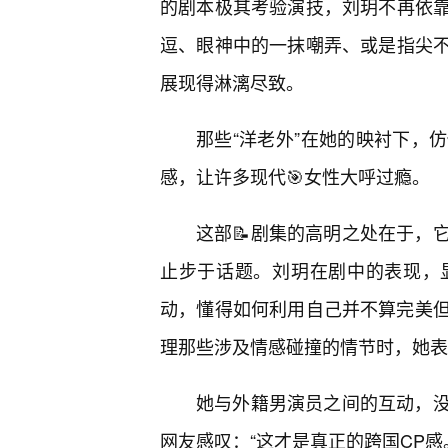
的剧本极其考验演技，刘玥不再依
逗、眼神中的一抹嘲弄、或是指尖
展现得淋漓尽致。
那些“洋老外”在她的映衬下，
感，让许多现代🎯女性大呼过瘾。
这部📝剧集的高明之处在于，
止步于话题。刘玥在剧中的表现，
动，懂得如何利用自己并不算完美
理那些涉及情感碰撞的情节时，她表
她与外籍男演员之间的互动，
网友感叹：“这才是真正的跨国CP感