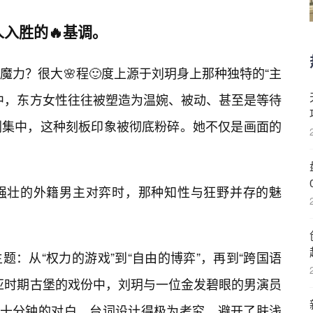
入胜的🔥基调。
力？很大🌸程🙂度上源于刘玥身上那种独特的“主
中，东方女性往往被塑造为温婉、被动、甚至是等待
剧集中，这种刻板印象被彻底粉碎。她不仅是画面的
强壮的外籍男主对弈时，那种知性与狂野并存的魅
：从“权力的游戏”到“自由的博弈”，再到“跨国语
亚时期古堡的戏份中，刘玥与一位金发碧眼的男演员
达十分钟的对白，台词设计得极为考究，避开了肤浅