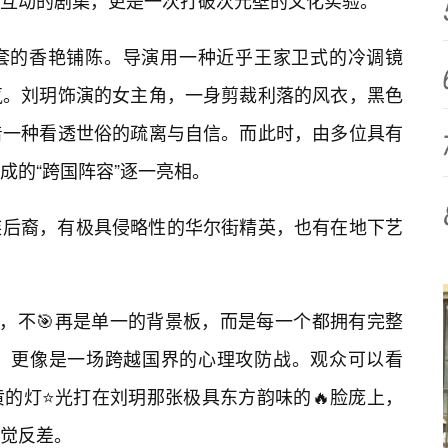
互动的剧集，更是一次打破次元壁的文化实验。
俗套的香艳铺陈。导演用一种近乎王家卫式的冷调镜
气。刘玥饰演的女主角，一身剪裁利落的风衣，黑色
着一种看透世俗的疏离与自信。而此时，由多位具有
成的“跨国阵容”逐一亮相。
族后裔，有极具侵略性的华尔街精英，也有在地下艺
定，不🎯再是单一的背景板，而是每一个都拥有完整
，更像是一场跨越国界的心理攻防战。观众可以看
的灯⭐光打在刘玥那张极具东方韵味的🔥脸庞上，
觉反差。