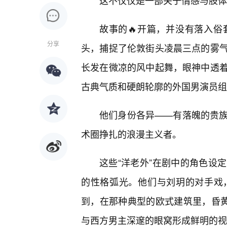
这不仅仅是一部关于情感与肢体
故事的🔥开篇，并没有落入
分享
头，捕捉了伦敦街头凌晨三点的雾
长发在微凉的风中起舞，眼神中透
古典气质和硬朗轮廓的外国男演员组
他们身份各异——有落魄的贵
术圈挣扎的浪漫主义者。
这些“洋老外”在剧中的角色设
的性格弧光。他们与刘玥的对手戏
到，在那种典型的欧式建筑里，昏黄
与西方男主深邃的眼窝形成鲜明的视