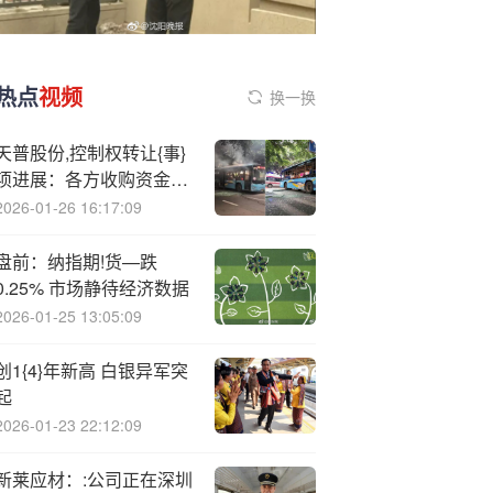
热点
视频
换一换
天普股份,控制权转让{事}
项进展：各方收购资金9
月19日全部到位
2026-01-26 16:17:09
盘前：纳指期!货—跌
0.25% 市场静待经济数据
2026-01-25 13:05:09
创1{4}年新高 白银异军突
起
2026-01-23 22:12:09
新莱应材：:公司正在深圳